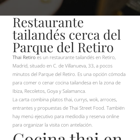
Restaurante
tailandés cerca del
Parque del Retiro
Thai Retiro
es un restaurante tailandés en Retiro,
Madrid, situado en C. de Villanueva, 33, a pocos
minutos del Parque del Retiro. Es una opción cómoda
para comer o cenar cocina tailandesa en la zona de
Ibiza, Recoletos, Goya y Salamanca.
La carta combina platos thai, currys, wok, arroces,
entrantes y propuestas de Thai Street Food. También
hay menú ejecutivo para mediodía y reserva online
para organizar la visita con antelación.
Cocina thai en