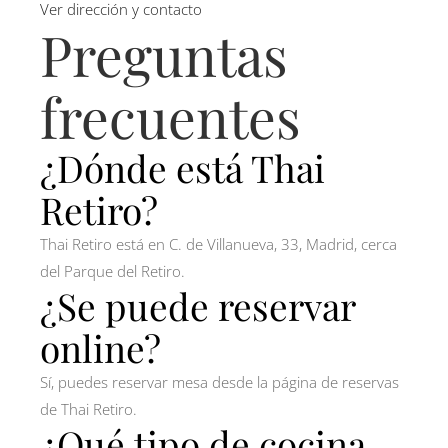
Ver dirección y contacto
Preguntas
frecuentes
¿Dónde está Thai
Retiro?
Thai Retiro está en C. de Villanueva, 33, Madrid, cerca
del Parque del Retiro.
¿Se puede reservar
online?
Sí, puedes reservar mesa desde la página de reservas
de Thai Retiro.
¿Qué tipo de cocina