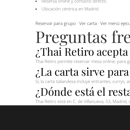
Reserva online y contacto directo.
Ubicación céntrica en Madrid.
Reservar para grupo
·
Ver carta
·
Ver menú ejecu
Preguntas fr
¿Thai Retiro acepta
Thai Retiro permite reservar mesa online; para 
¿La carta sirve par
Sí, la carta tailandesa incluye entrantes, currys,
¿Dónde está el rest
Thai Retiro está en C. de Villanueva, 33, Madrid, 