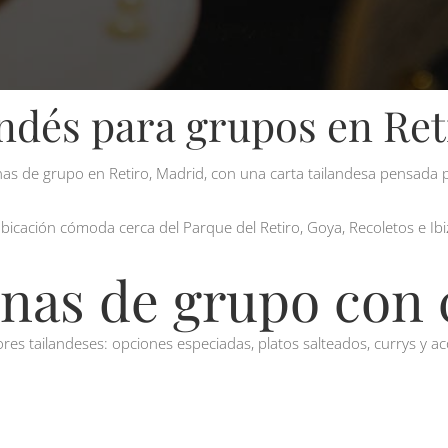
andés para grupos en Ret
enas de grupo en Retiro, Madrid, con una carta tailandesa pensada 
 ubicación cómoda cerca del Parque del Retiro, Goya, Recoletos e Ib
nas de grupo con c
bores tailandeses: opciones especiadas, platos salteados, currys y