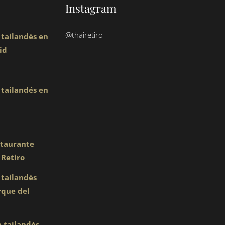
Instagram
@thairetiro
tailandés en
id
tailandés en
staurante
 Retiro
 tailandés
rque del
 tailandés