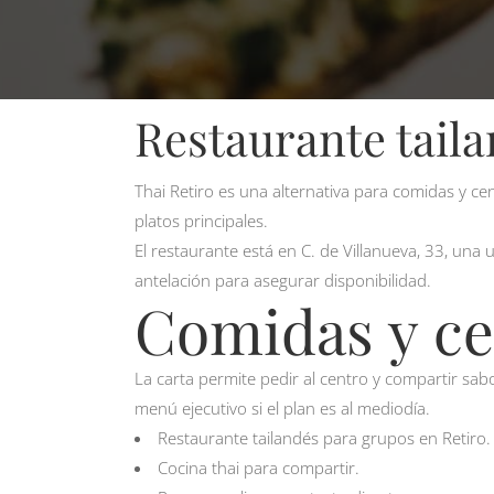
Restaurante tail
Thai Retiro es una alternativa para comidas y c
platos principales.
El restaurante está en C. de Villanueva, 33, una
antelación para asegurar disponibilidad.
Comidas y ce
La carta permite pedir al centro y compartir sa
menú ejecutivo si el plan es al mediodía.
Restaurante tailandés para grupos en Retiro.
Cocina thai para compartir.