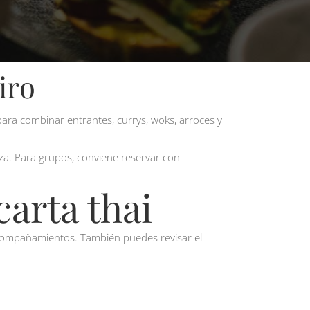
iro
para combinar entrantes, currys, woks, arroces y
iza. Para grupos, conviene reservar con
arta thai
 acompañamientos. También puedes revisar el