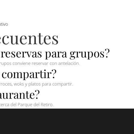
tivo
ecuentes
 reservas para grupos?
grupos conviene reservar con antelación.
a compartir?
 arroces, woks y platos para compartir.
aurante?
cerca del Parque del Retiro.