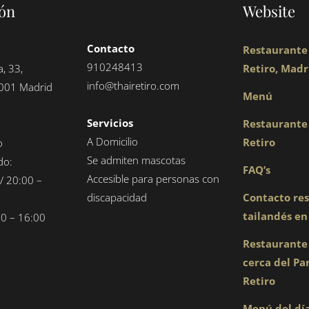
ón
Website
Contacto
Restaurante 
910248413
a, 33,
Retiro, Madr
info@thairetiro.com
001 Madrid
Menú
Servicios
Restaurante 
A Domicilio
Retiro
o
Se admiten mascotas
do:
FAQ’s
Accesible para personas con
/ 20:00 –
discapacidad
Contacto re
tailandés en
0 – 16:00
Restaurante
cerca del Pa
Retiro
Menú del día