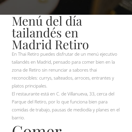
Menú del día
tailandés en
Madrid Retiro
En Thai Retiro puedes disfrutar de un menú ejecutivo
tailandés en Madrid, pensado para comer bien en la
zona de Retiro sin renunciar a sabores thai
reconocibles: currys, salteados, arroces, entrantes y
platos principales.
El restaurante está en C. de Villanueva, 33, cerca del
Parque del Retiro, por lo que funciona bien para
comidas de trabajo, pausas de mediodía y planes en el
barrio.
Comer